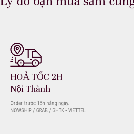
Lý do bạn mua sắm cùng 
HOẢ TỐC 2H
Nội Thành
Order trước 15h hằng ngày.
NOWSHIP / GRAB / GHTK - VIETTEL