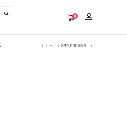
0
N
Freeship:
899,000VNĐ
++.