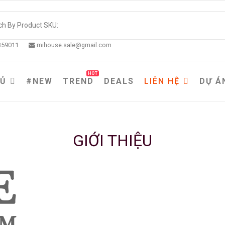
359011
mihouse.sale@gmail.com
HOT
HỦ
#NEW
TREND
DEALS
LIÊN HỆ
DỰ Á
GIỚI THIỆU