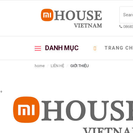
0868
DANH MỤC
TRANG C
home
LIÊN HỆ
GIỚI THIỆU
+