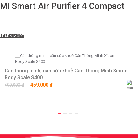
Mi Smart Air Purifier 4 Compact
Mang không khí sạch đến nơi bạn cần
Loại bỏ tác nhân gây dị ứng | Điều khiển thông minh | Theo dõi chất
lượng không khí theo thời gian thực
LEARN MORE
Cân thông minh, cân sức khoẻ Cân Thông Minh Xiaomi
Body Scale S400
459,000 đ
499,000 đ