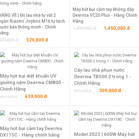
Máy hút bụi cầm tay không dây
HÀNG VỀ | Đồ lau nhà tự vắt 2
Deerma VC20 Plus - Hàng Chính
ngăn Xiaomi Joybos M16 tự tách
Hãng
nước bẩn thông minh - Chính
1,499,000 đ
1,450,000 đ
hãng
439,000 đ
379,000 đ
Cây lau nhà phun nước
Máy hút bụi diệt khuẩn UV
Deerma TB500 2 trong 1 -
giường nệm Deerma CM800 -
Chính Hãng
Chính Hãng
309,000 đ
399,000 đ
639,000 đ
899,000 đ
Máy hút bụi cầm tay Deerma
Model 2023 | 600W Máy hút
DX115C - Hàng chính hãng