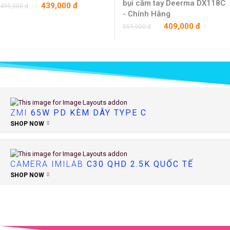
bụi cầm tay Deerma DX118C
439,000 đ
499,000 đ
- Chính Hãng
409,000 đ
559,000 đ
ZMI
65W PD KÈM DÂY TYPE C
SHOP NOW
CAMERA IMILAB
C30 QHD 2.5K QUỐC TẾ
SHOP NOW