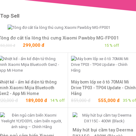
Top Sell
Tông đơ cắt tỉa lông thú cưng Xiaomi Pawbby MG-FP001
299,000 đ
15 % off
350,000 đ
Nhiệt kế - ẩm kế điện tử thông
Máy bơm lốp xe ô tô 70MAI Mi
minh Xiaomi Mijia Bluetooth
Drive TP03 - TP04 Update - Chính
Gen2 - App Mi Home
Hãng
220,000 đ
189,000 đ
859,000 đ
555,000 đ
14 % off
35 % of
Máy hút bụi cầm tay Deerma
Đèn ngủ cảm biến Xiaomi