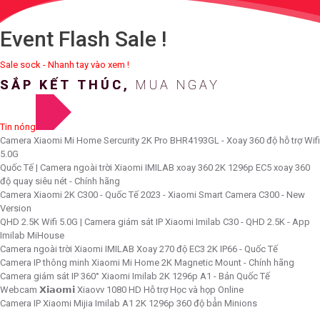
Event Flash Sale !
Sale sock - Nhanh tay vào xem !
SẮP KẾT THÚC,
MUA NGAY
Tin nóng
Camera Xiaomi Mi Home Sercurity 2K Pro BHR4193GL - Xoay 360 độ hỗ trợ Wifi
5.0G
Quốc Tế | Camera ngoài trời Xiaomi IMILAB xoay 360 2K 1296p EC5 xoay 360
độ quay siêu nét - Chính hãng
Camera Xiaomi 2K C300 - Quốc Tế 2023 - Xiaomi Smart Camera C300 - New
Version
QHD 2.5K Wifi 5.0G | Camera giám sát IP Xiaomi Imilab C30 - QHD 2.5K - App
Imilab MiHouse
Camera ngoài trời Xiaomi IMILAB Xoay 270 độ EC3 2K IP66 - Quốc Tế
Camera IP thông minh Xiaomi Mi Home 2K Magnetic Mount - Chính hãng
Camera giám sát IP 360° Xiaomi Imilab 2K 1296p A1 - Bản Quốc Tế
Webcam 𝗫𝗶𝗮𝗼𝗺𝗶 Xiaovv 1080 HD Hỗ trợ Học và họp Online
Camera IP Xiaomi Mijia Imilab A1 2K 1296p 360 độ bả̉n Minions