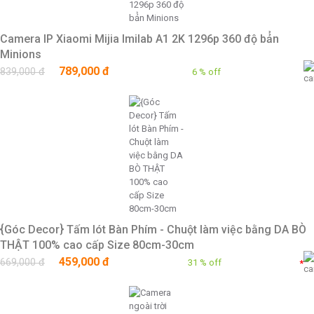
Camera IP Xiaomi Mijia Imilab A1 2K 1296p 360 độ bả̉n
Minions
789,000 đ
839,000 đ
6 % off
{Góc Decor} Tấm lót Bàn Phím - Chuột làm việc bằng DA BÒ
THẬT 100% cao cấp Size 80cm-30cm
459,000 đ
669,000 đ
31 % off
*