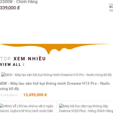
2500W - Chính Hãng
339,000 đ
TOP
XEM NHIỀU
VIEW ALL
NEW - Máy lau sàn hút bụi thông minh Dreame H13 Pro - Nước
nóng 60 độ
13,499,000 đ
15,950,000 đ