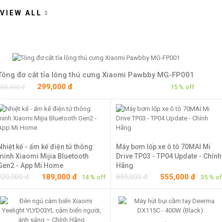
VIEW ALL
Tông đơ cắt tỉa lông thú cưng Xiaomi Pawbby MG-FP001
299,000 đ
15 % off
350,000 đ
Nhiệt kế - ẩm kế điện tử thông
Máy bơm lốp xe ô tô 70MAI Mi
minh Xiaomi Mijia Bluetooth
Drive TP03 - TP04 Update - Chính
Gen2 - App Mi Home
Hãng
220,000 đ
189,000 đ
859,000 đ
555,000 đ
14 % off
35 % of