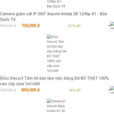
Camera giám sát IP 360° Xiaomi Imilab 2K 1296p A1 - Bản
Quốc Tế
730,000 đ
999,000 đ
27 % off
*
{Góc Decor} Tấm lót bàn làm việc bằng DA BÒ THẬT 100%
cao cấp size 1m1x60
850,000 đ
988,000 đ
14 % off
*