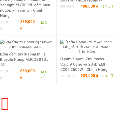
DX115C - 400W (Black)
Yeelight YLYD03YL cảm biến
488,000 đ
19 % off
599,000 đ
người, ánh sáng – Chính
Hãng
219,000
249,000
12 %
off
đ
đ
Bơm cầm tay Xiaomi Mijia
Ổ cắm Xiaomi Zmi Power
Bicycle Pump MJCQB01QJ
Strip 9 Cổng và 2Usb ZMI
1S
CX05 2500W - Chính Hãng
869,000
999,000
13 %
339,000 đ
31 % off
490,000 đ
off
đ
đ