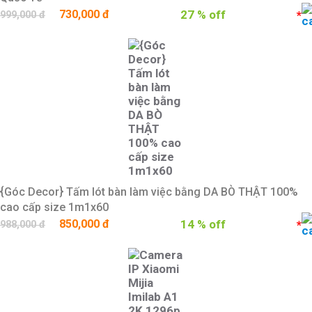
730,000 đ
27 % off
*
999,000 đ
{Góc Decor} Tấm lót bàn làm việc bằng DA BÒ THẬT 100%
cao cấp size 1m1x60
850,000 đ
14 % off
*
988,000 đ