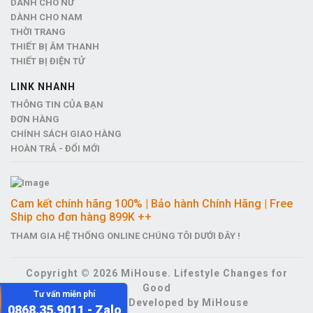
DÀNH CHO NỮ
DÀNH CHO NAM
THỜI TRANG
THIẾT BỊ ÂM THANH
THIẾT BỊ ĐIỆN TỬ
LINK NHANH
THÔNG TIN CỦA BẠN
ĐƠN HÀNG
CHÍNH SÁCH GIAO HÀNG
HOÀN TRẢ - ĐỔI MỚI
Cam kết chính hãng 100% | Bảo hành Chính Hãng | Free
Ship cho đơn hàng 899K ++
THAM GIA HỆ THỐNG ONLINE CHÚNG TÔI DƯỚI ĐÂY !
Copyright © 2026 MiHouse. Lifestyle Changes for
Good
Tư vấn miễn phí
Designed & Developed by MiHouse
0868.35.9011 - Zalo