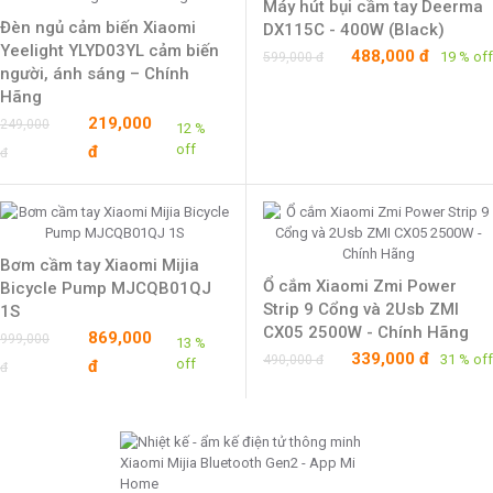
Máy hút bụi cầm tay Deerma
Đèn ngủ cảm biến Xiaomi
DX115C - 400W (Black)
Yeelight YLYD03YL cảm biến
488,000 đ
19 % off
599,000 đ
người, ánh sáng – Chính
Hãng
219,000
249,000
12 %
off
đ
đ
Bơm cầm tay Xiaomi Mijia
Ổ cắm Xiaomi Zmi Power
Bicycle Pump MJCQB01QJ
Strip 9 Cổng và 2Usb ZMI
1S
CX05 2500W - Chính Hãng
869,000
999,000
13 %
339,000 đ
31 % off
490,000 đ
off
đ
đ