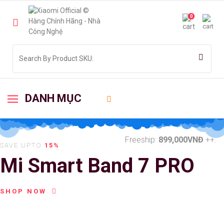
0
DANH MỤC
Freeship:
899,000VNĐ
++.
SAVE UPTO
15%
Mi Smart Band 7 PRO
SHOP NOW