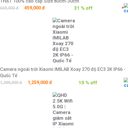
THẬT 100% cao cấp Size 80cm-30cm
459,000 đ
31 % off
*
669,000 đ
Camera ngoài trời Xiaomi IMILAB Xoay 270 độ EC3 2K IP66 -
Quốc Tế
1,259,000 đ
10 % off
1,399,000 đ