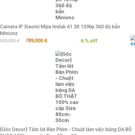
Camera IP Xiaomi Mijia Imilab A1 2K 1296p 360 độ bả̉n
Minions
789,000 đ
6 % off
839,000 đ
{Góc Decor} Tấm lót Bàn Phím - Chuột làm việc bằng DA BÒ